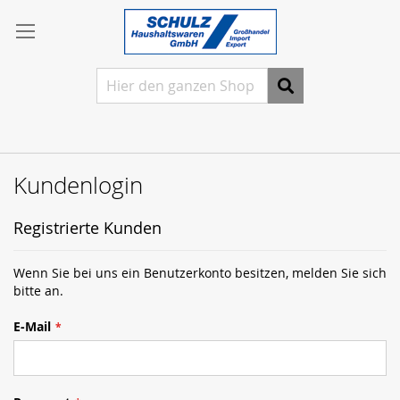
Direkt
Anmelden
zum
Inhalt
Ein
Konto
freischalten
Suche
Ein
Konto
erstellen
Kundenlogin
Registrierte Kunden
Wenn Sie bei uns ein Benutzerkonto besitzen, melden Sie sich
bitte an.
E-Mail