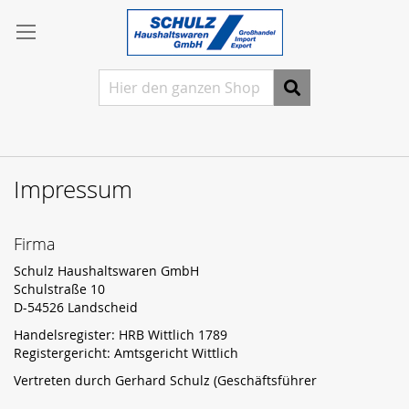
Direkt
Anmelden
zum
Inhalt
Ein
Konto
freischalten
Suche
Ein
Konto
erstellen
Impressum
Firma
Schulz Haushaltswaren GmbH
Schulstraße 10
D-54526 Landscheid
Handelsregister: HRB Wittlich 1789
Registergericht: Amtsgericht Wittlich
Vertreten durch Gerhard Schulz (Geschäftsführer