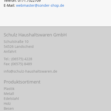
Telefon: 0171.7522709
E-Mail:
webmaster@sonder-shop.de
Schulz Haushaltswaren GmbH
Schulstraße 10
54526 Landscheid
Anfahrt
Tel.: (06575) 4228
Fax: (06575) 8489
info@schulz-haushaltswaren.de
Produktsortiment
Plastik
Metall
Edelstahl
Holz
Besen