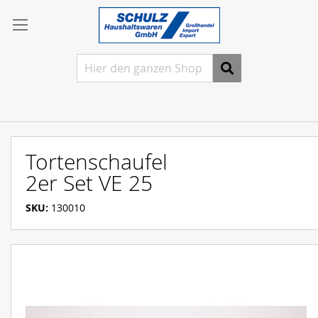
Direkt
Anmelden
zum
Inhalt
Ein
Konto
freischalten
Suche
Ein
Konto
erstellen
Tortenschaufel
2er Set VE 25
SKU
130010
Zum
Ende
der
Bildergalerie